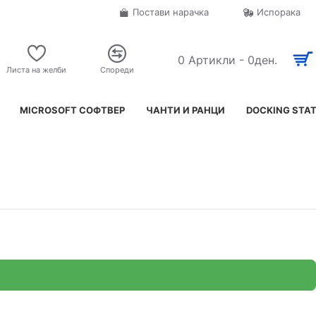
Постави нарачка
Испорака
0 Артикли - 0ден.
Листа на желби
Спореди
MICROSOFT СОФТВЕР
ЧАНТИ И РАНЦИ
DOCKING STA