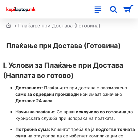
Плаќање при Достава (Готовина)
Плаќање при Достава (Готовина)
I. Услови за Плаќање при Достава
(Наплата во готово)
Достапност:
Плаќањето при достава е овозможено
само за одредени производи
кои имаат означено
Достава: 24 часа
.
Начин на плаќање:
Се врши
исклучиво со готовина
до
курирската служба при испорака на пратката.
Потребна сума:
Клиентот треба да ја
подготви точната
сума
на откупот за да се избегнат компликации со