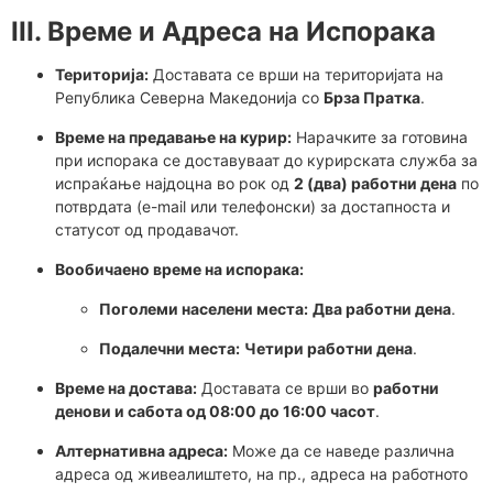
III. Време и Адреса на Испорака
Територија:
Доставата се врши на територијата на
Република Северна Македонија со
Брза Пратка
.
Време на предавање на курир:
Нарачките за готовина
при испорака се доставуваат до курирската служба за
испраќање најдоцна во рок од
2 (два) работни дена
по
потврдата (e-mail или телефонски) за достапноста и
статусот од продавачот.
Вообичаено време на испорака:
Поголеми населени места:
Два работни дена
.
Подалечни места:
Четири работни дена
.
Време на достава:
Доставата се врши во
работни
денови и сабота од 08:00 до 16:00 часот
.
Алтернативна адреса:
Може да се наведе различна
адреса од живеалиштето, на пр., адреса на работното