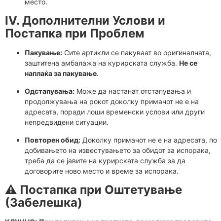
место.
IV. Дополнителни Услови и
Постапка при Проблем
Пакување:
Сите артикли се пакуваат во оригиналната,
заштитена амбалажа на курирската служба.
Не се
наплаќа за пакување
.
Одстапувања:
Може да настанат отстапувања и
продолжувања на рокот доколку примачот не е на
адресата, поради лоши временски услови или други
непредвидени ситуации.
Повторен обид:
Доколку примачот не е на адресата, по
добивањето на известувањето за обидот за испорака,
треба да се јавите на курирската служба за да
договорите ново место и време за испорака.
⚠️ Постапка при Оштетување
(Забелешка)