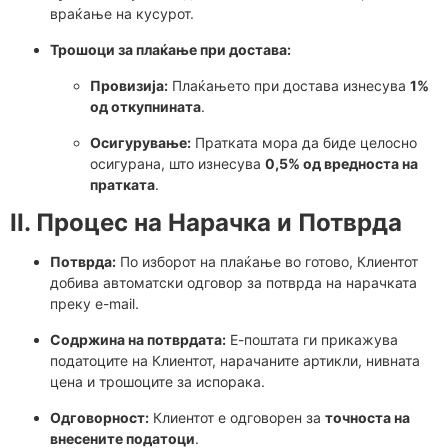
враќање на кусурот.
Трошоци за плаќање при достава:
Провизија:
Плаќањето при достава изнесува
1%
од откупнината
.
Осигурување:
Пратката мора да биде целосно
осигурана, што изнесува
0,5% од вредноста на
пратката
.
II. Процес на Нарачка и Потврда
Потврда:
По изборот на плаќање во готово, Клиентот
добива автоматски одговор за потврда на нарачката
преку e-mail.
Содржина на потврдата:
Е-поштата ги прикажува
податоците на Клиентот, нарачаните артикли, нивната
цена и трошоците за испорака.
Одговорност:
Клиентот е одговорен за
точноста на
внесените податоци
.