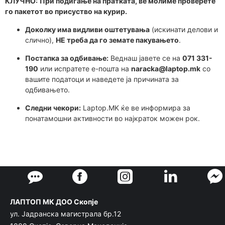
КЛУЧНО:
При подигање на пратката, ве молиме проверете
го пакетот во присуство на курир.
Доколку има видливи оштетувања
(искинати делови и
слично),
НЕ треба да го земате пакувањето
.
Постапка за одбивање:
Веднаш јавете се на
071 331-
190
или испратете е-пошта на
naracka@laptop.mk
со
вашите податоци и наведете ја причината за
одбивањето.
Следни чекори:
Laptop.MK ќе ве информира за
понатамошни активности во најкраток можен рок.
ЛАПТОП МК ДОО Скопје
ул. Јадранска магистрала бр.12