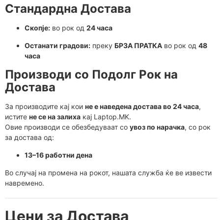
Стандардна Достава
Скопје:
во рок од
24 часа
Останати градови:
преку
БРЗА ПРАТКА
во рок од
48
часа
Производи со Подолг Рок на
Достава
За производите кај кои
не е наведена достава во 24 часа
,
истите
не се на залиха
кај Laptop.MK.
Овие производи се обезбедуваат со
увоз по нарачка
, со рок
за достава од:
13–16 работни дена
Во случај на промена на рокот, нашата служба ќе ве извести
навремено.
Цени за Достава