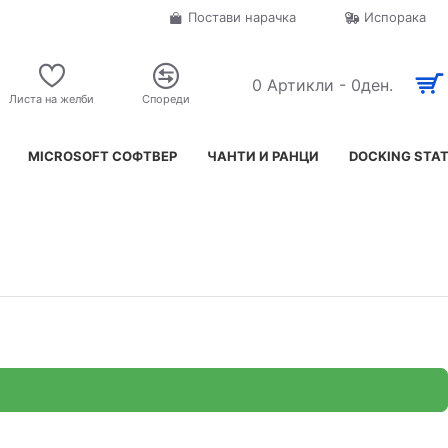
Постави нарачка
Испорака
0 Артикли - 0ден.
Листа на желби
Спореди
MICROSOFT СОФТВЕР
ЧАНТИ И РАНЦИ
DOCKING STA