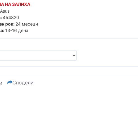
А НА ЗАЛИХА
Asus
:
454820
ен рок:
24 месеци
а:
13-16 дена
Сподели
и