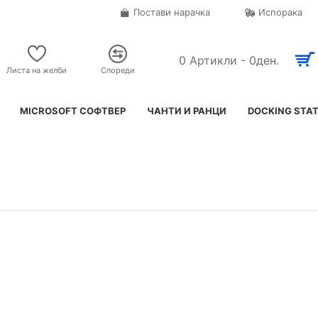
Постави нарачка
Испорака
0 Артикли - 0ден.
Листа на желби
Спореди
MICROSOFT СОФТВЕР
ЧАНТИ И РАНЦИ
DOCKING STA