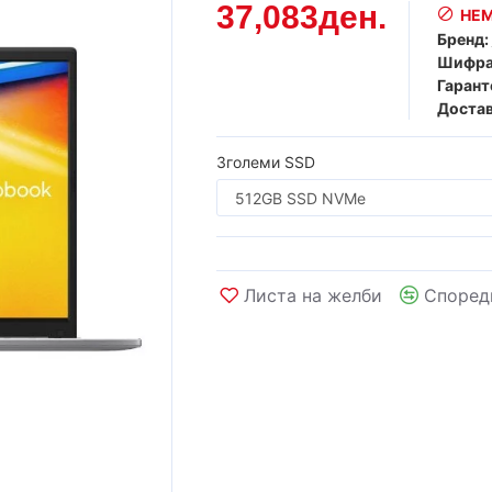
37,083ден.
НЕМ
Бренд:
Шифра
Гарант
Достав
Зголеми SSD
Листа на желби
Според