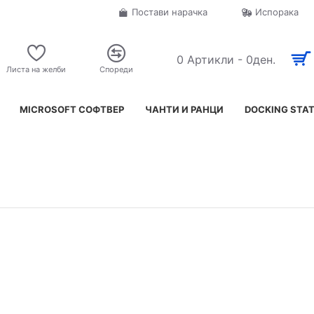
Постави нарачка
Испорака
0 Артикли - 0ден.
Листа на желби
Спореди
MICROSOFT СОФТВЕР
ЧАНТИ И РАНЦИ
DOCKING STA