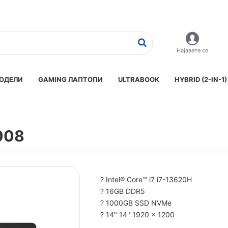
Најавете се
ОДЕЛИ
GAMING ЛАПТОПИ
ULTRABOOK
HYBRID (2-IN-1)
008
? Intel® Core™ i7 i7-13620H
? 16GB DDR5
? 1000GB SSD NVMe
? 14" 14" 1920 x 1200