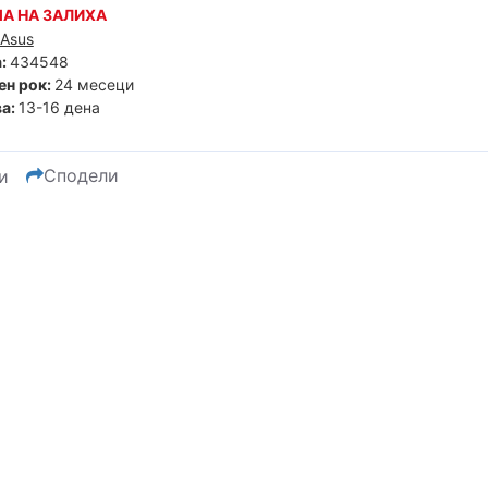
А НА ЗАЛИХА
Asus
:
434548
ен рок:
24 месеци
а:
13-16 дена
Сподели
и