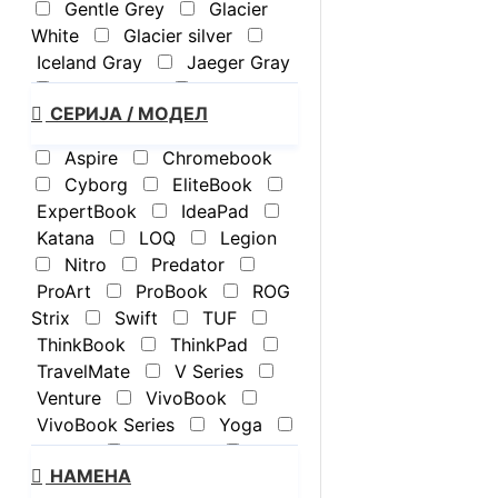
Gentle Grey
Glacier
White
Glacier silver
Iceland Gray
Jaeger Gray
Light Silver
Luna grey
СЕРИЈА / МОДЕЛ
Matte Gray
Mecha
Gray
Meteor silver
Aspire
Chromebook
Misty Gray
Misty Grey
Cyborg
EliteBook
Morn Grey
Nano Black
ExpertBook
IdeaPad
Obsidian Black
Pike
Katana
LOQ
Legion
silver aluminum
Quiet Blue
Nitro
Predator
Rocky Grey
ProArt
ProBook
ROG
Scandinavian White
Strix
Swift
TUF
Seashell
Shale Black
ThinkBook
ThinkPad
Solid Gray
Steam Blue
TravelMate
V Series
Steel Grey
Thunder Grey
Venture
VivoBook
Tidal teal
Translucent
VivoBook Series
Yoga
Black
Zabriskie Beige
ZBook
ZenBook
НАМЕНА
ZenBook Series