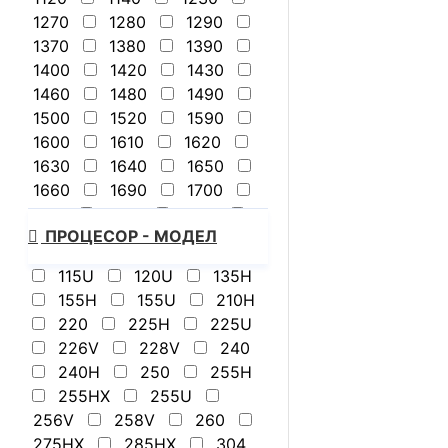
1270
1280
1290
1370
1380
1390
1400
1420
1430
1460
1480
1490
1500
1520
1590
1600
1610
1620
1630
1640
1650
1660
1690
1700
1710
1720
1740
ПРОЦЕСОР - МОДЕЛ
1770
1790
1800
1870
1900
1950
115U
120U
135H
1960
2100
2110
155H
155U
210H
2190
2200
2380
220
225H
225U
2400
2420
2430
226V
228V
240
2440
2500
2540
240H
250
255H
2550
2560
2570
255HX
255U
2600
2650
3500
256V
258V
260
275HX
285HX
304