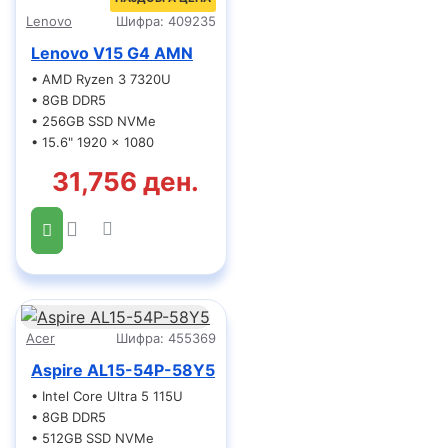
Lenovo
Шифра:
409235
Lenovo V15 G4 AMN
• AMD Ryzen 3 7320U
• 8GB DDR5
• 256GB SSD NVMe
• 15.6" 1920 x 1080
31,756 ден.
Acer
Шифра:
455369
Aspire AL15-54P-58Y5
• Intel Core Ultra 5 115U
• 8GB DDR5
• 512GB SSD NVMe