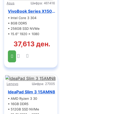
Asus
Шифра:
461416
VivoBook Series X1504MA-BQ601
• Intel Core 3 304
• 8GB DDR5
• 256GB SSD NVMe
• 15.6" 1920 x 1080
37,613 ден.
Lenovo
Шифра:
27005
IdeaPad Slim 3 15AMN8
• AMD Ryzen 3 30
• 16GB DDR5
• 512GB SSD NVMe