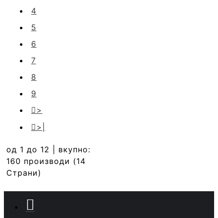
4
5
6
7
8
9
>
>|
од 1 до 12 | вкупно:
160 производи (14
Страни)