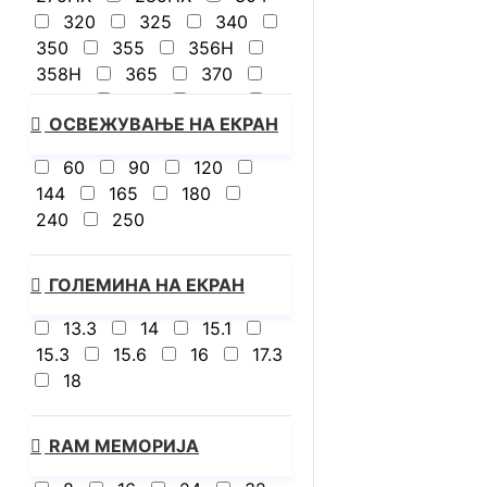
320
325
340
350
355
356H
358H
365
370
386H
392
395
ОСВЕЖУВАЊЕ НА ЕКРАН
430
445
450
465
470
5625U
60
90
120
5825U
7235HS
144
165
180
7320U
7445HS
240
250
7520U
7535U
7735HS
8940HX
9955HX
13450HX
ГОЛЕМИНА НА ЕКРАН
14700HX
X2E-88-100
13.3
14
15.1
i5-13420H
i7-1355U
15.3
15.6
16
17.3
i7-14650HX
18
RAM МЕМОРИЈА