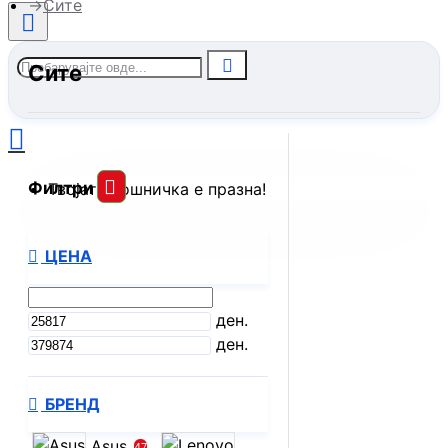
Сите
Сите
Филтри
Твојата кошничка е празна!
ЦЕНА
ден.
ден.
БРЕНД
Asus
47