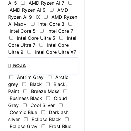
AI 5
AMD Ryzen AI 7
AMD Ryzen AI 9
AMD
Ryzen AI 9 HX
AMD Ryzen
AI Max+
Intel Core 3
Intel Core 5
Intel Core 7
Intel Core Ultra 5
Intel
Core Ultra 7
Intel Core
Ultra 9
Intel Core Ultra X7
Intel Core i5
Intel Core
БОЈА
i7
Snapdragon
Antrim Gray
Arctic
grey
Black
Black,
Paint
Breeze Moss
Business Black
Cloud
Grey
Cool Silver
Cosmic Blue
Dark ash
silver
Eclipse Black
Eclipse Gray
Frost Blue