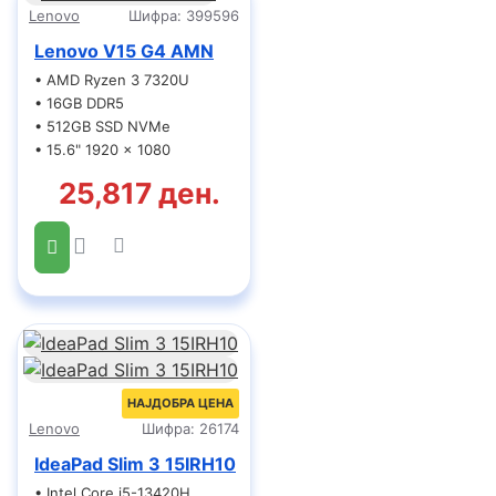
Lenovo
Шифра:
399596
Lenovo V15 G4 AMN
• AMD Ryzen 3 7320U
• 16GB DDR5
• 512GB SSD NVMe
• 15.6" 1920 x 1080
25,817 ден.
НАЈДОБРА ЦЕНА
Lenovo
Шифра:
26174
IdeaPad Slim 3 15IRH10
• Intel Core i5-13420H