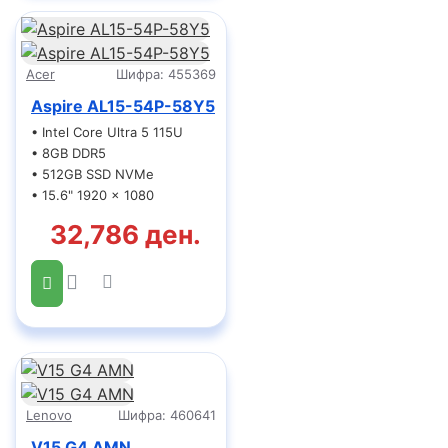
Acer
Шифра:
455369
Aspire AL15-54P-58Y5
• Intel Core Ultra 5 115U
• 8GB DDR5
• 512GB SSD NVMe
• 15.6" 1920 x 1080
32,786 ден.
Lenovo
Шифра:
460641
V15 G4 AMN