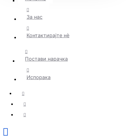
За нас
Контактирајте нè
Постави нарачка
Испорака