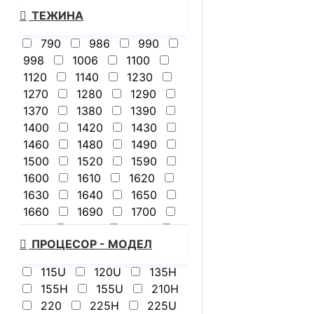
ТЕЖИНА
790
986
990
998
1006
1100
1120
1140
1230
1270
1280
1290
1370
1380
1390
1400
1420
1430
1460
1480
1490
1500
1520
1590
1600
1610
1620
1630
1640
1650
1660
1690
1700
1710
1720
1740
ПРОЦЕСОР - МОДЕЛ
1770
1790
1800
1870
1900
1950
115U
120U
135H
1960
2100
2110
155H
155U
210H
2190
2200
2380
220
225H
225U
2400
2420
2430