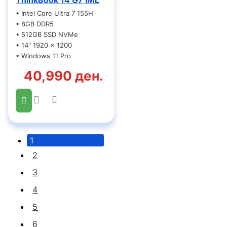
ThinkBook 14 G7 IML
• Intel Core Ultra 7 155H
• 8GB DDR5
• 512GB SSD NVMe
• 14" 1920 x 1200
• Windows 11 Pro
40,990 ден.
1
2
3
4
5
6