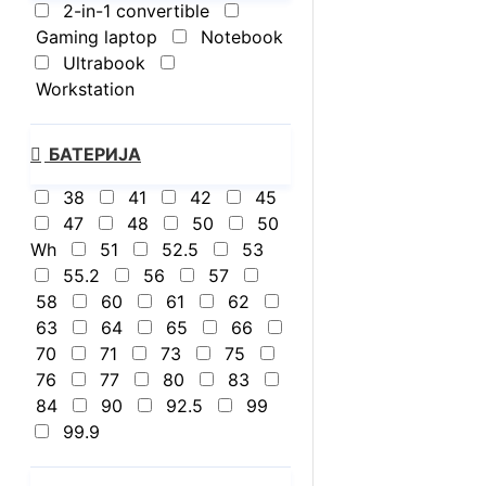
2-in-1 convertible
Gaming laptop
Notebook
Ultrabook
Workstation
БАТЕРИЈА
38
41
42
45
47
48
50
50
Wh
51
52.5
53
55.2
56
57
58
60
61
62
63
64
65
66
70
71
73
75
76
77
80
83
84
90
92.5
99
99.9