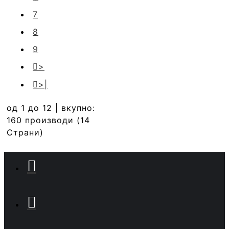
7
8
9
>
>|
од 1 до 12 | вкупно:
160 производи (14
Страни)