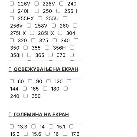
226V
228V
240
2440
2500
2540
240H
250
255H
2550
2560
2570
255HX
255U
2600
2650
3500
256V
258V
260
275HX
285HX
304
320
325
340
350
355
356H
358H
365
370
386H
392
395
ОСВЕЖУВАЊЕ НА ЕКРАН
430
445
450
465
470
5625U
60
90
120
5825U
7235HS
144
165
180
7320U
7445HS
240
250
7520U
7535U
7735HS
8940HX
9955HX
13450HX
ГОЛЕМИНА НА ЕКРАН
14700HX
X2E-88-100
13.3
14
15.1
i5-13420H
i7-1355U
15.3
15.6
16
17.3
i7-14650HX