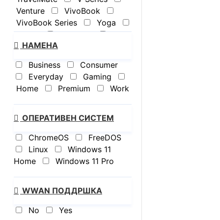
Steel Grey
Thunder Grey
Venture
VivoBook
Tidal teal
Translucent
VivoBook Series
Yoga
Black
Zabriskie Beige
ZBook
ZenBook
НАМЕНА
ZenBook Series
Business
Consumer
Everyday
Gaming
Home
Premium
Work
ОПЕРАТИВЕН СИСТЕМ
ChromeOS
FreeDOS
Linux
Windows 11
Home
Windows 11 Pro
WWAN ПОДДРШКА
No
Yes