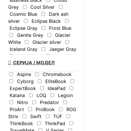
Business Black
Cloud
Grey
Cool Silver
Cosmic Blue
Dark ash
silver
Eclipse Black
Eclipse Gray
Frost Blue
Gentle Grey
Glacier
White
Glacier silver
Iceland Gray
Jaeger Gray
Light Silver
Luna grey
СЕРИЈА / МОДЕЛ
Matte Gray
Mecha
Gray
Meteor silver
Aspire
Chromebook
Misty Gray
Misty Grey
Cyborg
EliteBook
Morn Grey
Nano Black
ExpertBook
IdeaPad
Obsidian Black
Pike
Katana
LOQ
Legion
silver aluminum
Quiet Blue
Nitro
Predator
Rocky Grey
ProArt
ProBook
ROG
Scandinavian White
Strix
Swift
TUF
Seashell
Shale Black
ThinkBook
ThinkPad
Solid Gray
Steam Blue
TravelMate
V Series