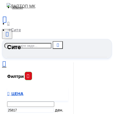
Мени
Сите
Сите
Филтри
ЦЕНА
ден.