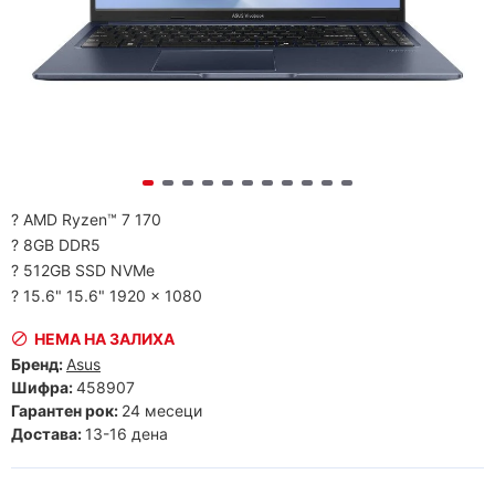
? AMD Ryzen™ 7 170
? 8GB DDR5
? 512GB SSD NVMe
? 15.6" 15.6" 1920 x 1080
НЕМА НА ЗАЛИХА
Бренд:
Asus
Шифра:
458907
Гарантен рок:
24 месеци
Достава:
13-16 дена