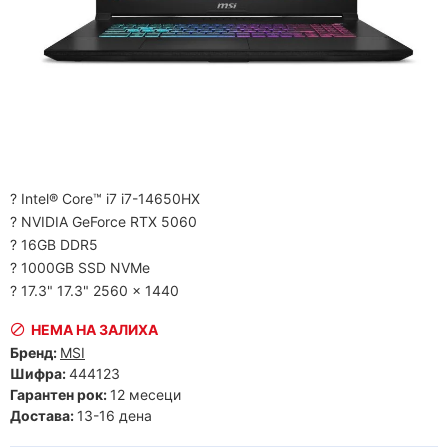
? Intel® Core™ i7 i7-14650HX
? NVIDIA GeForce RTX 5060
? 16GB DDR5
? 1000GB SSD NVMe
? 17.3" 17.3" 2560 x 1440
НЕМА НА ЗАЛИХА
Бренд:
MSI
Шифра:
444123
Гарантен рок:
12 месеци
Достава:
13-16 дена