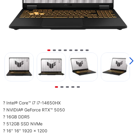
? Intel® Core™ i7 i7-14650HX
? NVIDIA® GeForce RTX™ 5050
? 16GB DDR5
? 512GB SSD NVMe
? 16" 16" 1920 x 1200