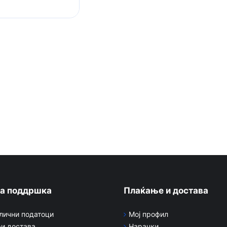
а поддршка
Плаќање и достава
 лични податоци
Мој профил
и достава
Нарачки