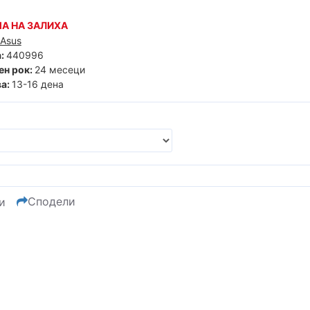
А НА ЗАЛИХА
Asus
:
440996
ен рок:
24 месеци
а:
13-16 дена
Сподели
и