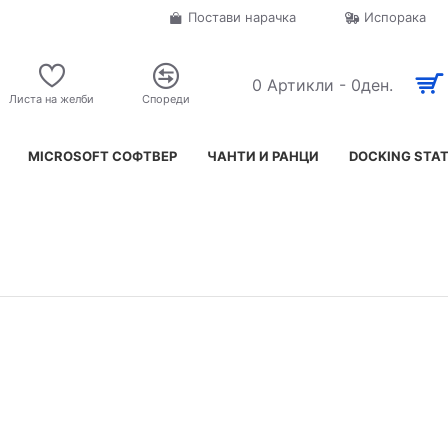
Постави нарачка
Испорака
0 Артикли - 0ден.
Листа на желби
Спореди
MICROSOFT СОФТВЕР
ЧАНТИ И РАНЦИ
DOCKING STA