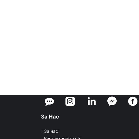
За Нас
За нас
Контактирајте нè