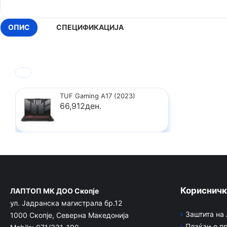
ОПИС
СПЕЦИФИКАЦИЈА
TUF Gaming A17 (2023)
66,912ден.
Корисничк
ЛАПТОП МК ДОО Скопје
ул. Јадранска магистрала бр.12
Заштита на
1000 Скопје, Северна Македонија
Плаќање пр