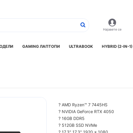
Најавете се
ОДЕЛИ
GAMING ЛАПТОПИ
ULTRABOOK
HYBRID (2-IN-1)
? AMD Ryzen™ 7 7445HS
? NVIDIA GeForce RTX 4050
? 16GB DDR5
? 512GB SSD NVMe
? 17.3" 17.3" 1920 x 1080