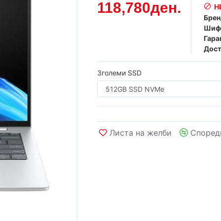
118,780ден.
Н
Брен
Шиф
Гара
Дост
Зголеми SSD
Листа на желби
Според