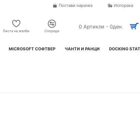
Постави нарачка
Испорака
0 Артикли - 0ден.
Листа на желби
Спореди
MICROSOFT СОФТВЕР
ЧАНТИ И РАНЦИ
DOCKING STA