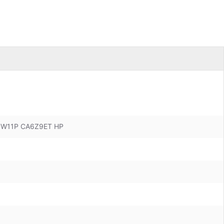
B W11P CA6Z9ET HP