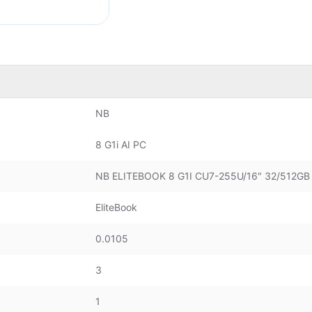
NB
8 G1i AI PC
NB ELITEBOOK 8 G1I CU7-255U/16" 32/512G
EliteBook
0.0105
3
1