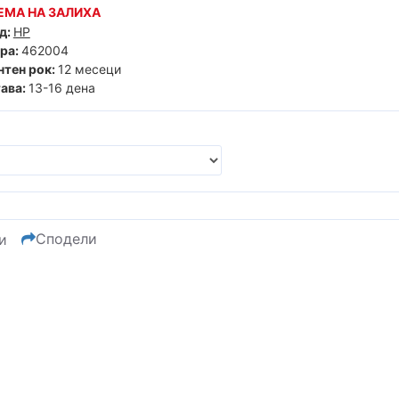
ЕМА НА ЗАЛИХА
д:
HP
ра:
462004
нтен рок:
12 месеци
ава:
13-16 дена
Сподели
и