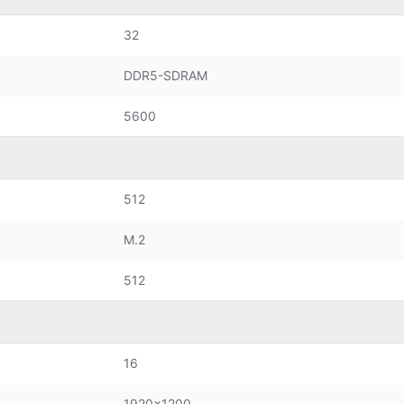
32
DDR5-SDRAM
5600
512
M.2
512
16
1920x1200