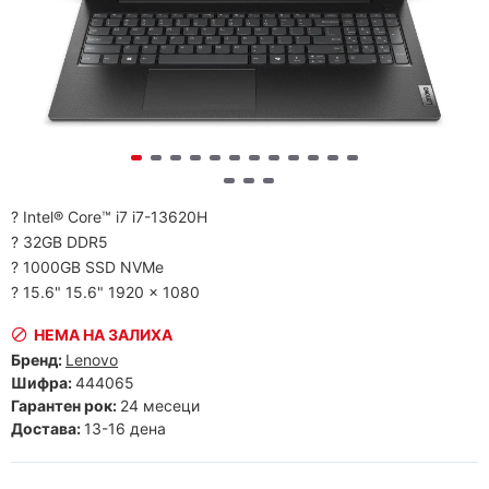
? Intel® Core™ i7 i7-13620H
? 32GB DDR5
? 1000GB SSD NVMe
? 15.6" 15.6" 1920 x 1080
НЕМА НА ЗАЛИХА
Бренд:
Lenovo
Шифра:
444065
Гарантен рок:
24 месеци
Достава:
13-16 дена