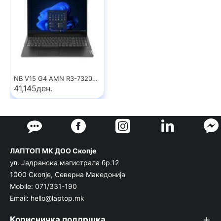
NB V15 G4 AMN R3-7320U 15\\\"/16/256GB 82YU0102RM LENOVO
41,145ден.
ЛАПТОП МК ДОО Скопје
ул. Јадранска магистрала бр.12
1000 Скопје, Северна Македонија
Mobile: 071/331-190
Email: hello@laptop.mk
Корисничка поддршка