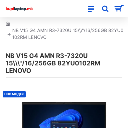
NB V15 G4 AMN R3-7320U 15\\\"/16/256GB 82YU0
102RM LENOVO
NB V15 G4 AMN R3-7320U
15\\\"/16/256GB 82YU0102RM
LENOVO
НОВ МОДЕЛ