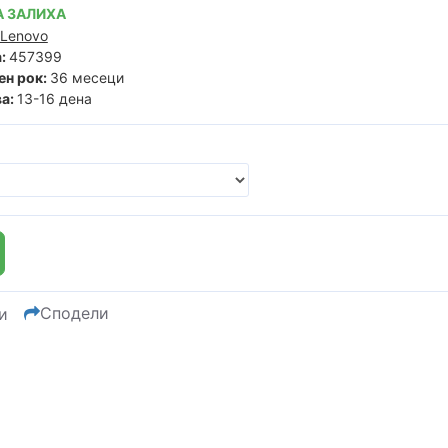
 ЗАЛИХА
Lenovo
:
457399
ен рок:
36 месеци
а:
13-16 дена
Сподели
и