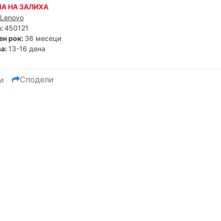
А НА ЗАЛИХА
Lenovo
:
450121
ен рок:
36 месеци
а:
13-16 дена
Сподели
и