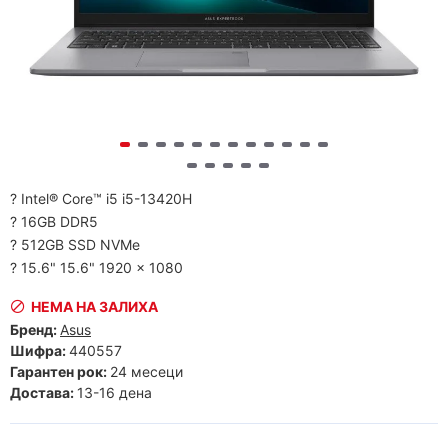
? Intel® Core™ i5 i5-13420H
? 16GB DDR5
? 512GB SSD NVMe
? 15.6" 15.6" 1920 x 1080
НЕМА НА ЗАЛИХА
Бренд:
Asus
Шифра:
440557
Гарантен рок:
24 месеци
Достава:
13-16 дена