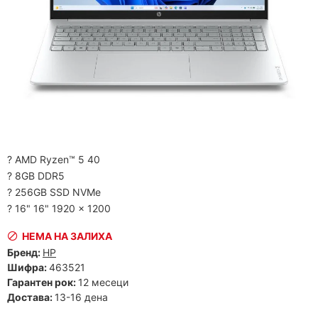
? AMD Ryzen™ 5 40
? 8GB DDR5
? 256GB SSD NVMe
? 16" 16" 1920 x 1200
НЕМА НА ЗАЛИХА
Бренд:
HP
Шифра:
463521
Гарантен рок:
12 месеци
Достава:
13-16 дена