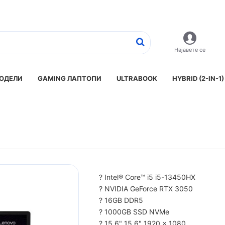
Најавете се
ОДЕЛИ
GAMING ЛАПТОПИ
ULTRABOOK
HYBRID (2-IN-1)
? Intel® Core™ i5 i5-13450HX
? NVIDIA GeForce RTX 3050
? 16GB DDR5
? 1000GB SSD NVMe
? 15.6" 15.6" 1920 x 1080