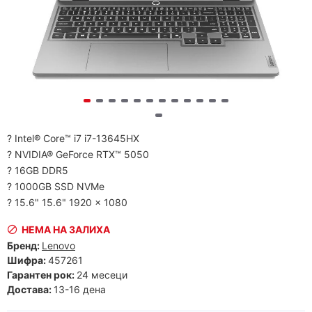
? Intel® Core™ i7 i7-13645HX
? NVIDIA® GeForce RTX™ 5050
? 16GB DDR5
? 1000GB SSD NVMe
? 15.6" 15.6" 1920 x 1080
НЕМА НА ЗАЛИХА
Бренд:
Lenovo
Шифра:
457261
Гарантен рок:
24 месеци
Достава:
13-16 дена