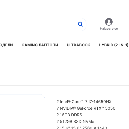
Најавете се
ОДЕЛИ
GAMING ЛАПТОПИ
ULTRABOOK
HYBRID (2-IN-1)
? Intel® Core™ i7 i7-14650HX
? NVIDIA® GeForce RTX™ 5050
? 16GB DDR5
? 512GB SSD NVMe
? 15.6" 15.6" 2560 x 1440