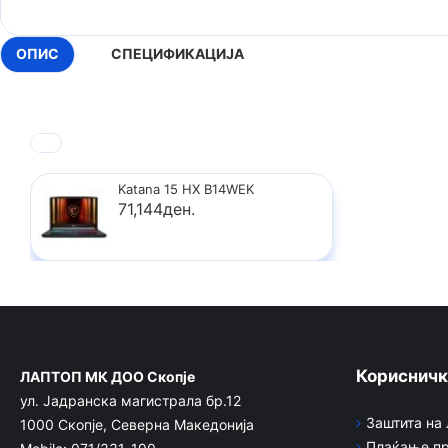
ОПИС
СПЕЦИФИКАЦИЈА
Katana 15 HX B14WEK
71,144ден.
Корисничк
ЛАПТОП МК ДОО Скопје
ул. Јадранска магистрала бр.12
Заштита на
1000 Скопје, Северна Македонија
Плаќање пр