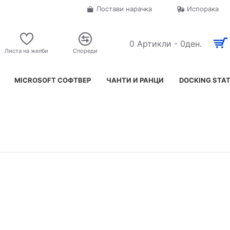
Постави нарачка
Испорака
0 Артикли - 0ден.
Листа на желби
Спореди
MICROSOFT СОФТВЕР
ЧАНТИ И РАНЦИ
DOCKING STA