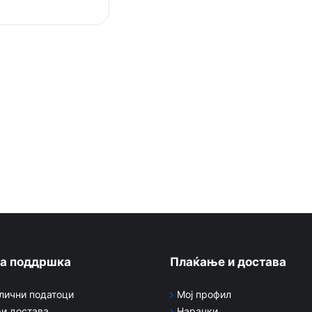
а поддршка
Плаќање и достава
 лични податоци
Мој профил
и достава
Нарачки