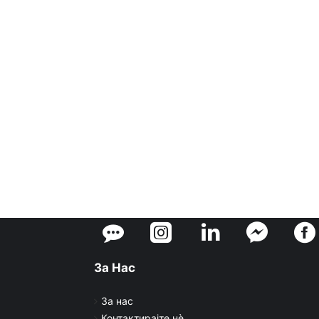
За Нас
За нас
Контактирајте нè