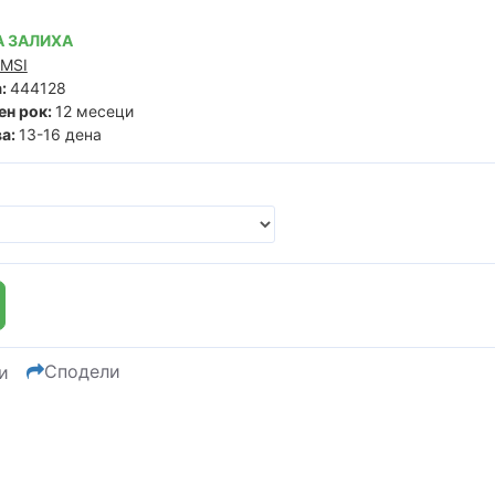
 ЗАЛИХА
MSI
:
444128
ен рок:
12 месеци
а:
13-16 дена
Сподели
и