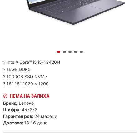
? Intel® Core™ i5 i5-13420H
? 16GB DDR5
? 1000GB SSD NVMe
? 16" 16" 1920 x 1200
НЕМА НА ЗАЛИХА
Бренд:
Lenovo
Шифра:
457272
Гарантен рок:
24 месеци
Достава:
13-16 дена