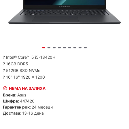
? Intel® Core™ i5 i5-13420H
? 16GB DDR5
? 512GB SSD NVMe
? 16" 16" 1920 x 1200
НЕМА НА ЗАЛИХА
Бренд:
Asus
Шифра:
447420
Гарантен рок:
24 месеци
Достава:
13-16 дена