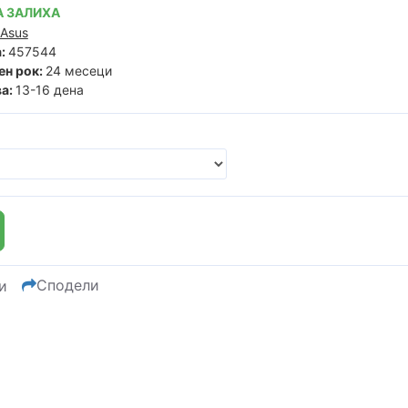
 ЗАЛИХА
Asus
:
457544
ен рок:
24 месеци
а:
13-16 дена
Сподели
и