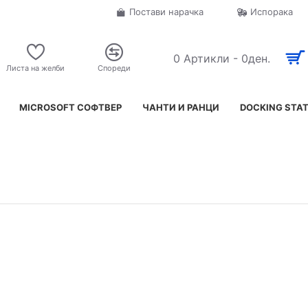
Постави нарачка
Испорака
0 Артикли - 0ден.
Листа на желби
Спореди
MICROSOFT СОФТВЕР
ЧАНТИ И РАНЦИ
DOCKING STA