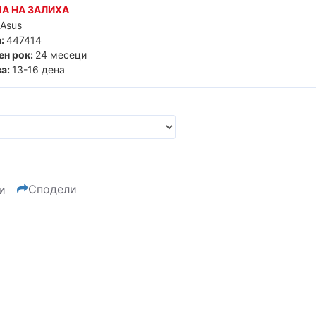
А НА ЗАЛИХА
Asus
:
447414
ен рок:
24 месеци
а:
13-16 дена
Сподели
и