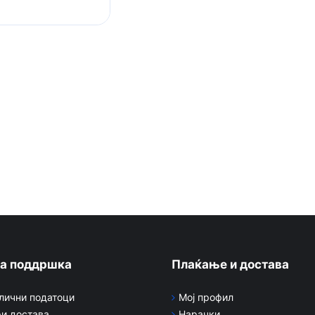
а поддршка
Плаќање и достава
 лични податоци
Мој профил
и достава
Нарачки