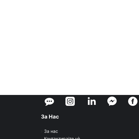
За Нас
За нас
Контактирајте нè