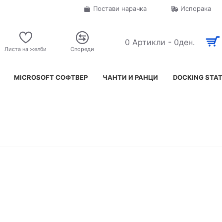
Постави нарачка
Испорака
0 Артикли - 0ден.
Листа на желби
Спореди
MICROSOFT СОФТВЕР
ЧАНТИ И РАНЦИ
DOCKING STA