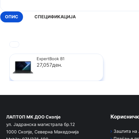
ОПИС
СПЕЦИФИКАЦИЈА
ExpertBook B1
27,057ден.
Корисничк
ЛАПТОП МК ДОО Скопје
ул. Јадранска магистрала бр.12
Заштита на
1000 Скопје, Северна Македонија
Плаќање пр